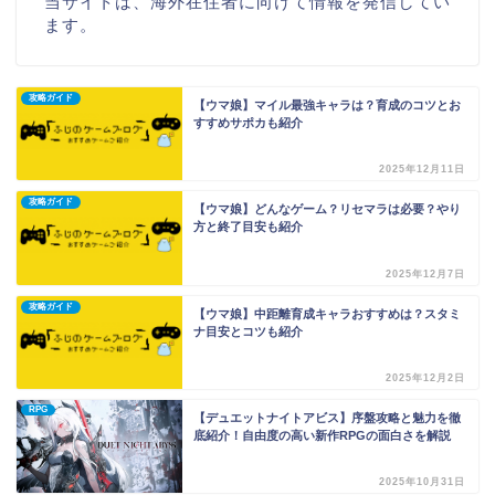
当サイトは、海外在住者に向けて情報を発信してい
ます。
攻略ガイド
【ウマ娘】マイル最強キャラは？育成のコツとお
すすめサポカも紹介
2025年12月11日
攻略ガイド
【ウマ娘】どんなゲーム？リセマラは必要？やり
方と終了目安も紹介
2025年12月7日
攻略ガイド
【ウマ娘】中距離育成キャラおすすめは？スタミ
ナ目安とコツも紹介
2025年12月2日
RPG
【デュエットナイトアビス】序盤攻略と魅力を徹
底紹介！自由度の高い新作RPGの面白さを解説
2025年10月31日