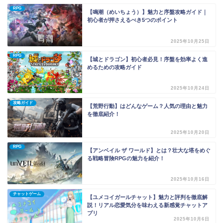
RPG
【鳴潮（めいちょう）】魅力と序盤攻略ガイド｜
初心者が押さえるべき5つのポイント
2025年10月25日
RPG
【城とドラゴン】初心者必見！序盤を効率よく進
めるための攻略ガイド
2025年10月24日
攻略ガイド
【荒野行動】はどんなゲーム？人気の理由と魅力
を徹底紹介！
2025年10月20日
RPG
【アンベイル ザ ワールド】とは？壮大な塔をめぐ
る戦略冒険RPGの魅力を紹介！
2025年10月16日
チャットゲーム
【ユメコイガールチャット】魅力と評判を徹底解
説！リアル恋愛気分を味わえる新感覚チャットア
プリ
2025年10月6日