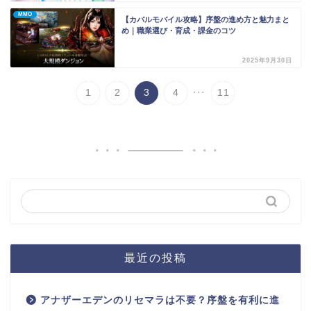
MMO
【カバルモバイル攻略】序盤の進め方と魅力まと
め｜職業選び・育成・課金のコツ
2025年9月30日
...
1
2
3
4
11
最近の投稿
アナザーエデンのリセマラは不要？序盤を有利に進