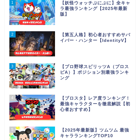
1
【妖怪ウォッチぷにぷに】全キャ
ラ最強ランキング【2025年最新
版】
2
【第五人格】初心者おすすめサバ
イバー・ハンター【IdentityV】
3
【プロ野球スピリッツA（プロス
ピA）】ポジション別最強ランキ
ング
4
【ブロスタ】レア度ランキング！
最強キャラクターを徹底解説【初
心者おすすめ】
5
【2025年最新版】ツムツム 最強
キャラランキングTOP10