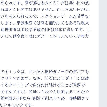
貯められます。雷が落ちるタイミングは赤い円の波
それほどシビアではありません。むしろ赤い円が広
ージを与えられるので、アクションゲームが苦手な
めします。単独調査では雷を無視してもある程度火
連携調査は出現する敵のHPは非常に高いです。し
リアして効率良く敵にダメージを与えていく攻略方
炎のギミックは、当たると継続ダメージのデバフを
でクリアできます。なお、隕石によるダメージは敵
てくるタイミングで自分だけ逃げることが重要で
おすすめですが、特殊スキルでも回避することがで
雑魚敵のHPなら7割近く削れるため、短時間クリ
たいギミックです。