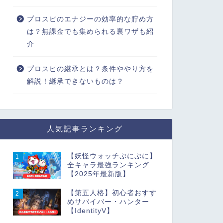
プロスピのエナジーの効率的な貯め方
は？無課金でも集められる裏ワザも紹
介
プロスピの継承とは？条件ややり方を
解説！継承できないものは？
人気記事ランキング
【妖怪ウォッチぷにぷに】
1
全キャラ最強ランキング
【2025年最新版】
【第五人格】初心者おすす
2
めサバイバー・ハンター
【IdentityV】